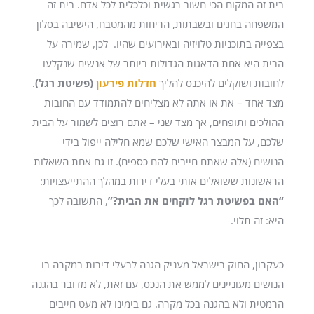
בית זה המקום הכי חשוב רגשית וכלכלית לכל אדם. בית זה
המשפחה בחגים ובשבתות, הריחות מהמטבח, הישיבה בסלון
בצפייה בתוכניות טלויזיה ובאירועים שהיו. לכן, שמירה על
הבית היא אחת הדאגות הגדולות ביותר של אנשים שנקלעו
לחובות ושוקלים להיכנס להליך
חדלות פירעון
(פשיטת רגל)
.
מצד אחד – את או אתה לא מצליחים להתמודד עם החובות
ההולכים ותופחים, אך מצד שני – אתם רוצים לשמור על הבית
שלכם, על המבצר האישי שלכם שמא חלילה ייפול בידי
הנושים (אלה שאתם חייבים להם כספים).
זו גם אחת השאלות
הראשונות ששואלים אותי בעלי דירות במהלך ההתייעצויות:
“האם בפשיטת רגל לוקחים את הבית?”
,
התשובה לכך
היא: זה תלוי.
כעקרון, החוק בישראל מעניק הגנה לבעלי דירות במקרה בו
הנושים מעוניינים לממש את הנכס, עם זאת, לא מדובר בהגנה
הרמטית ולא בהגנה בכל מקרה. גם בימינו לא מעט חייבים