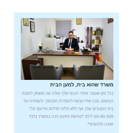
משרד שהוא בית, למען הבית
בכל זמן שעובר מחיר הנכס שלך עולה וזה משחק לטובת
הנושים. פנה אליי עכשיו להסדרת חובותיך ולשמירה על
בית המגורים שלך אף ללא הליכי חדלות פירעון! טל':
077-50-40-509 *פגישת הייעוץ הנה במשרד בלבד
ואינה טלפונית*