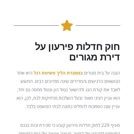
חוק חדלות פירעון על
דירת מגורים
הגנה על בית מגורים
במסגרת הליך פשיטת רגל
היא אחד
הנושאים הרגישים והמדירים שינה מחייבים רבים. החשש
לאבד את קורת הגג ולהישאר נטול הון ונטול מחסה גם יחד,
הוא עניין רציני מאוד ובעל השלכות מרחיקות לכת, לכן, הוא
עניין שבו הסמכות להחליט נתונה לבתי המשפט בלבד.
סעיף 229 לחוק
חדלות פירעון קובע כי מכירת זכות בנכס
המשמש למגוריו של החייב, טעונה אישור של בית המשפט