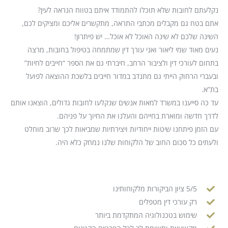
נקלעתם לחובות שלא תוכלו להתמודד איתם בטווח הנראה לעין?
אתם בטח גם מקבלים מכתבי התראה, מתקשרים אליכם ומציקים לכם,
השינה שלכם לא שינה האוכל לא אוכל… יש פיתרון!
נעים מאוד שמי ליאור ואני עורך דין שמתמחה בטיפול בחובות, מרצה
בתחום לעורכי דין ולציבור הרחב, חיברתי גם את הספר “חייבים לחיות”
ובעברי הרחוק הייתי גם מתנדב במדור חייבים בלשכת ההוצאה לפועל
בת”א.
עד כה סייענו במשרד למאות אנשים שנקלעו לחובות גדולים, הוצאנו אותם
לדרך חדשה ומוארת בחייהם והעלנו את החיוך על פניהם.
עם הזמן פיתחנו שיטות ייחודיות ויצירתיות שמביאות לכך שרוב מוחלט
ולעתים כל סכום החוב של הלקוחות שלנו נמחק כלא היה.
5/5 ציון הביקורות מלקוחותינו
רק עורכי דין מטפלים
שימוש בטכנולוגיה המתקדמת ביותר