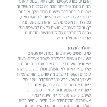
הדברים בפרספקטיבה טובה יותר. בנוסף, אתה
תהיה במצב טוב יותר מבחינה כלכלית מאשר זה
שהיית בו בהתחלת פשיטת הרגל שלך. אז למה
לגרום לעצמך להרגיש גרוע יותר? במקום זאת,
נסה להיות אופטימי לגבי ההזדמנות שניתנה
לך, והזכר לעצמך שהגשת בקשה לפשיטת רגל
נתנה לך התחלה כלכלית חדשה והזדמנות
שנייה להתחיל מחדש.
תסלח לעצמך
כולם עושים טעויות, וזה בסדר. יש אנשים
שעושים טעויות בכלכלתם כשהם צעירים, בעוד
שאחרים טועים בקריירה או במערכת היחסים
שלהם. אף אחד לא מושלם, וכולנו בשלב כלשהו
עוברים תקופות קשות. מה שחשוב הוא שתסלח
לעצמך ותאפשר לעצמך להתקדם. אינך יכול
לשנות את מה שקרה בעבר, אך אתה יכול
לשנות את השפעתו על עתידך. כמו כן, זכרו
שייתכן כי פשיטת רגל לא הייתה לגמרי
אשמתכם, מלכתחילה. אולי חלית, שהיית בבית
חולים ממושך והחשבונות הרפואיים נערמו