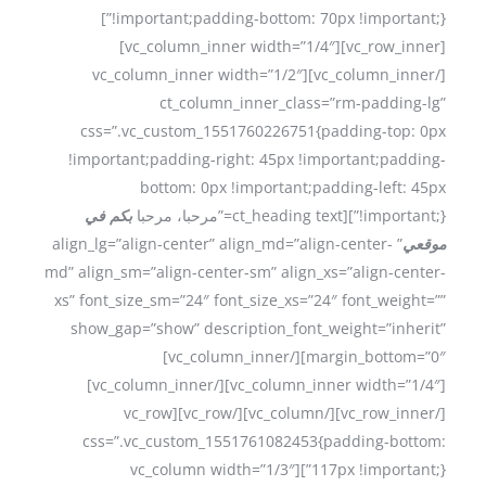
!important;padding-bottom: 70px !important;}”]
[vc_row_inner][vc_column_inner width=”1/4″]
[/vc_column_inner][vc_column_inner width=”1/2″
ct_column_inner_class=”rm-padding-lg”
css=”.vc_custom_1551760226751{padding-top: 0px
!important;padding-right: 45px !important;padding-
bottom: 0px !important;padding-left: 45px
بكم في
!important;}”][ct_heading text=”مرحبا، مرحبا
” align_lg=”align-center” align_md=”align-center-
موقعي
md” align_sm=”align-center-sm” align_xs=”align-center-
xs” font_size_sm=”24″ font_size_xs=”24″ font_weight=””
show_gap=”show” description_font_weight=”inherit”
margin_bottom=”0″][/vc_column_inner]
[vc_column_inner width=”1/4″][/vc_column_inner]
[/vc_row_inner][/vc_column][/vc_row][vc_row
css=”.vc_custom_1551761082453{padding-bottom:
117px !important;}”][vc_column width=”1/3″