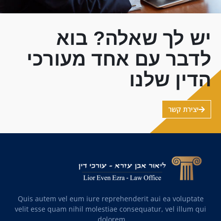
יש לך שאלה? בוא
לדבר עם אחד מעורכי
הדין שלנו
יצירת קשר
Quis autem vel eum iure reprehenderit aui ea voluptate
velit esse quam nihil molestiae consequatur, vel illum qui
dolorem.