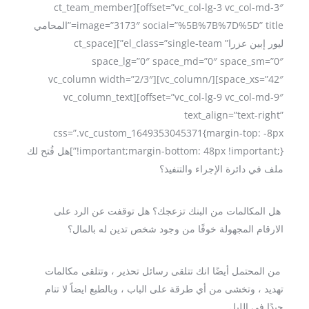
offset=”vc_col-lg-3 vc_col-md-3″][ct_team_member
image=”3173″ social=”%5B%7B%7D%5D” title=”المحامي
ليور إبين عزرا” el_class=”single-team”][ct_space
space_lg=”0″ space_md=”0″ space_sm=”0″
space_xs=”42″][/vc_column][vc_column width=”2/3″
offset=”vc_col-lg-9 vc_col-md-9″][vc_column_text
text_align=”text-right”
css=”.vc_custom_1649353045371{margin-top: -8px
!important;margin-bottom: 48px !important;}”]هل فُتح لك
ملف في دائرة الإجراء والتنفيذ؟
هل المكالمات من البنك تزعجك؟ هل توقفت عن الرد على
الارقام المجهولة خوفًا من وجود شخص تدين له بالمال؟
من المحتمل أيضًا انك تتلقى رسائل تحذير ، وتتلقى مكالمات
تهديد ، وتخشى من أي طرقة على الباب ، وبالطبع ايضاً لا تنام
جيدًا في الليل.