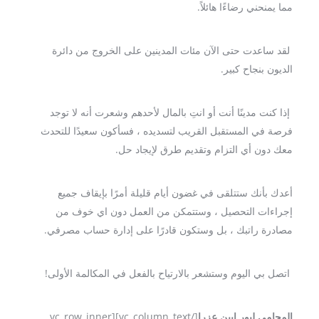
مما يمنحني رضاءًا هائلاً.
لقد ساعدت حتى الآن مئات المدينين على الخروج من دائرة
الديون بنجاح كبير.
إذا كنت مدينًا أنت أو انتِ بالمال لأحدهم وشعرت أنه لا توجد
فرصة في المستقبل القريب لتسديده ، فسأكون سعيدًا للتحدث
معك دون أي التزام وتقديم طرق لإيجاد حل.
أعدك بأنك ستتلقى في غضون أيام قليلة أمرًا بإيقاف جميع
إجراءات التحصيل ، وستتمكن من العمل دون اي خوف من
مصادرة راتبك ، بل وستكون قادرًا على إدارة حساب مصرفي.
اتصل بي اليوم وستشعر بالارتياح بالفعل في المكالمة الأولى!
[/vc_column_text][vc_row_inner
المحامي ليور إبين عزرا