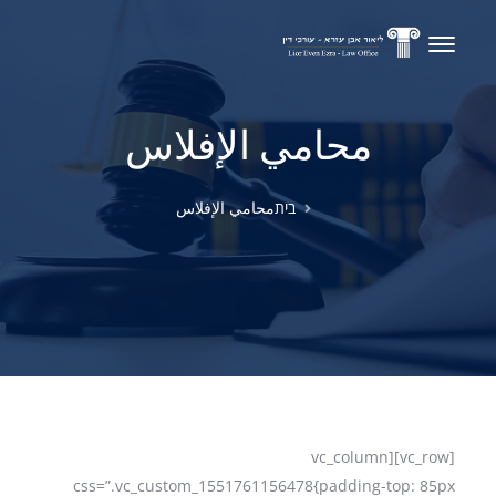
محامي الإفلاس
محامي الإفلاس
בית
[vc_row][vc_column
css=”.vc_custom_1551761156478{padding-top: 85px