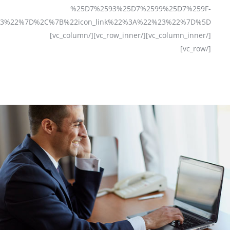
%25D7%2593%25D7%2599%25D7%259F-
[/vc_column_inner][/vc_row_inner][/vc_column]
[/vc_row]