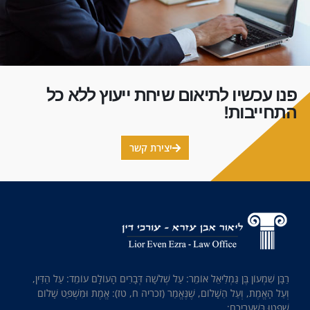
פנו עכשיו לתיאום שיחת ייעוץ ללא כל
התחייבות!
יצירת קשר
רַבָּן שִׁמְעוֹן בֶּן גַּמְלִיאֵל אוֹמֵר: עַל שְׁלֹשָׁה דְּבָרִים הָעוֹלָם עוֹמֵד: עַל הַדִּין,
וְעַל הָאֱמֶת, וְעַל הַשָּׁלוֹם, שֶׁנֶּאֱמַר (זכריה ח, טז): אֱמֶת וּמִשְׁפַּט שָׁלוֹם
שִׁפְטוּ בְּשַׁעֲרֵיכֶם;